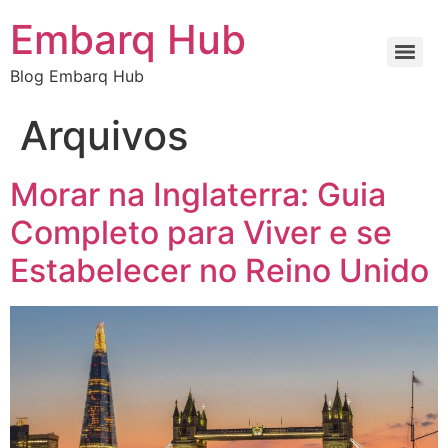
Embarq Hub
Blog Embarq Hub
Arquivos
Morar na Inglaterra: Guia
Completo para Viver e se
Estabelecer no Reino Unido