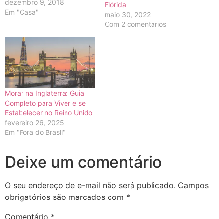
para tornar as casas mais
dezembro 9, 2018
Flórida
eficientes em termos
Em "Casa"
maio 30, 2022
energéticos. Mas esses
Com 2 comentários
custos seriam
compensados ​​por contas
de energia mais baixas ao
longo dos 30 anos de
duração dos painéis…
Morar na Inglaterra: Guia
Completo para Viver e se
Estabelecer no Reino Unido
fevereiro 26, 2025
Em "Fora do Brasil"
Deixe um comentário
O seu endereço de e-mail não será publicado.
Campos
obrigatórios são marcados com
*
Comentário
*